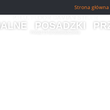
Strona główna
P.H.U. FLOOR DAMIAN STILER
NALNE
POSADZKI
PR
Ponad 15 lat doświadczenia